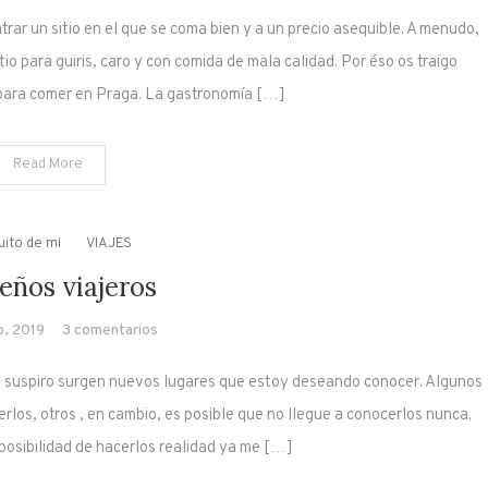
Comer
trar un sitio en el que se coma bien y a un precio asequible. A menudo,
en
Praga
 para guiris, caro y con comida de mala calidad. Por éso os traigo
ara comer en Praga. La gastronomía […]
Read More
uito de mi
VIAJES
eños viajeros
en
o, 2019
3 comentarios
10
suspiro surgen nuevos lugares que estoy deseando conocer. Algunos
sueños
viajeros
rlos, otros , en cambio, es posible que no llegue a conocerlos nunca.
a posibilidad de hacerlos realidad ya me […]