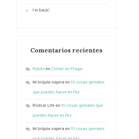
I’m back!
Comentarios recientes
Rubén
en
Comer en Praga
Mi brújula viajera
en
10 cosas geniales
que puedes hacer en Fez
Rodcar Life
en
10 cosas geniales que
puedes hacer en Fez
Mi brújula viajera
en
10 cosas geniales
que puedes hacer en Fez