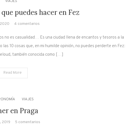
VIAJES
s que puedes hacer en Fez
en
, 2020
4 comentarios
10
cos no es casualidad… Es una ciudad llena de encantos y tesoros a la
cosas
geniales
o las 10 cosas que, en mi humilde opinión, no puedes perderte en Fez:
que
eloud, también conocida como […]
puedes
hacer
Read More
en
Fez
RONOMÍA
VIAJES
er en Praga
en
, 2019
5 comentarios