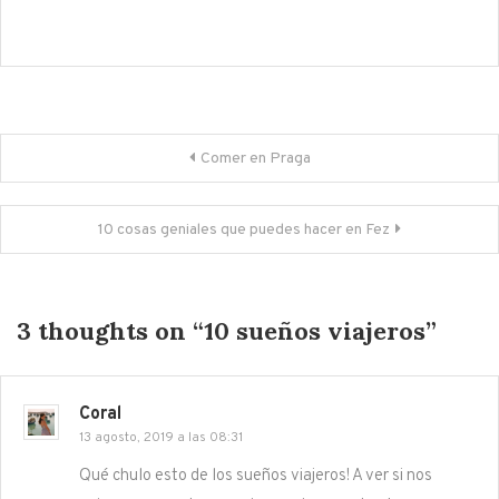
Navegación
Comer en Praga
de
10 cosas geniales que puedes hacer en Fez
entradas
3 thoughts on “
10 sueños viajeros
”
Coral
13 agosto, 2019 a las 08:31
Qué chulo esto de los sueños viajeros! A ver si nos