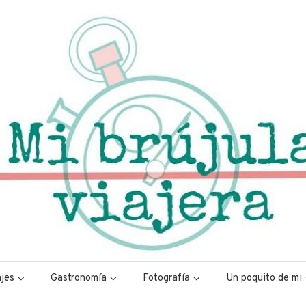
a
mer-
jes
Gastronomía
Fotografía
Un poquito de mi