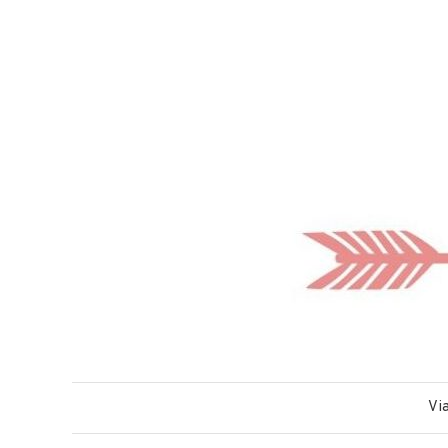
Mi brújula viajer
– Para los amantes de los viajes, la fotografía y el buen co
Via