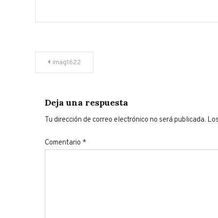
Navegación
imag1622
de
entradas
Deja una respuesta
Tu dirección de correo electrónico no será publicada.
Los
Comentario
*